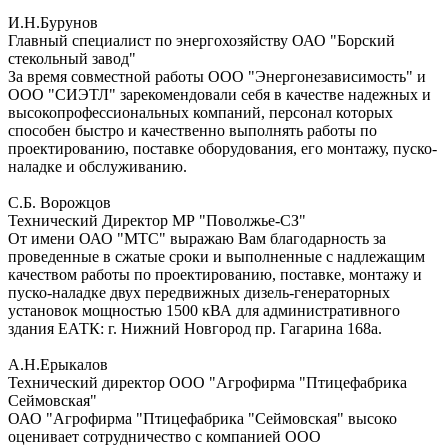
И.Н.Бурунов
Главный специалист по энергохозяйству ОАО "Борский
стекольный завод"
За время совместной работы ООО "Энергонезависимость" и
ООО "СИЭТЛ" зарекомендовали себя в качестве надежных и
высокопрофессиональных компаний, персонал которых
способен быстро и качественно выполнять работы по
проектированию, поставке оборудования, его монтажу, пуско-
наладке и обслуживанию.
С.Б. Ворожцов
Технический Директор МР "Поволжье-СЗ"
От имени ОАО "МТС" выражаю Вам благодарность за
проведенные в сжатые сроки и выполненные с надлежащим
качеством работы по проектированию, поставке, монтажу и
пуско-наладке двух передвижных дизель-генераторных
установок мощностью 1500 кВА для административного
здания ЕАТК: г. Нижний Новгород пр. Гагарина 168а.
А.Н.Ерыкалов
Технический директор ООО "Агрофирма "Птицефабрика
Сеймовская"
ОАО "Агрофирма "Птицефабрика "Сеймовская" высоко
оценивает сотрудничество с компанией ООО