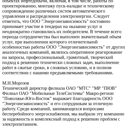
объектах нефтедобычи, включая, в том числе, работы по
проектированию, монтажу пуск-наладке и техническому
сопровождению различных систем автоматического
управления и распределения электроэнергии. Следует
отметить, что ООО "Энергонезависимость" постоянно
принимает участие в тендерах на оказание услуг и
неоднократно становились их победителем. В течение всего
периода сотрудничества был выполнен значительный объем
услуг, при выполнении которого отличительной
особенностью работы ООО "Энергонезависимость" от других
аналогичных компаний, являлось оперативное реагирование
на запросы, профессиональный, грамотный, творческий
подход к решению технически сложных задач, выполнение
работ в сжатые сроки, в сложных условиях, и в полном
соответствии с нашими предъявляемыми требованиями.
М.Н.Морозов
Технический директор филиала ОАО "МТС" "МР "ПЮВ"
Филиал ОАО "Мобильные ТелеСистемы" Макро-регион
"Поволжье-Юго-Восток" выражает благодарность ООО
"Энергонезависимость" и его сотрудникам за отличную
работу. Среди компаний, занимающихся вопросами
бесперебойного энергоснабжения, мы выбрали эту компанию
за надежность и комплексный подход к решению проблем с
электропитанием.