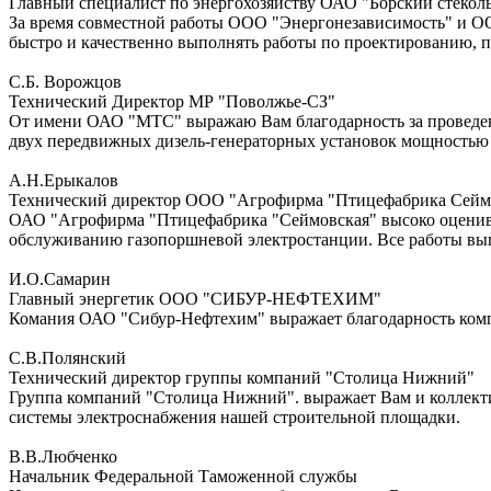
Главный специалист по энергохозяйству ОАО "Борский стекол
За время совместной работы ООО "Энергонезависимость" и О
быстро и качественно выполнять работы по проектированию, п
С.Б. Ворожцов
Технический Директор МР "Поволжье-СЗ"
От имени ОАО "МТС" выражаю Вам благодарность за проведенн
двух передвижных дизель-генераторных установок мощностью 
А.Н.Ерыкалов
Технический директор ООО "Агрофирма "Птицефабрика Сейм
ОАО "Агрофирма "Птицефабрика "Сеймовская" высоко оценива
обслуживанию газопоршневой электростанции. Все работы вып
И.О.Самарин
Главный энергетик ООО "СИБУР-НЕФТЕХИМ"
Комания ОАО "Сибур-Нефтехим" выражает благодарность комп
С.В.Полянский
Технический директор группы компаний "Столица Нижний"
Группа компаний "Столица Нижний". выражает Вам и коллекти
системы электроснабжения нашей строительной площадки.
В.В.Любченко
Начальник Федеральной Таможенной службы