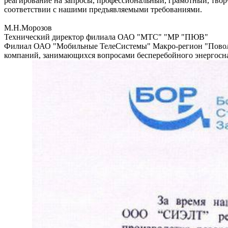
реагирование на запросы, профессиональный, грамотный, твор
соответствии с нашими предъявляемыми требованиями.
М.Н.Морозов
Технический директор филиала ОАО "МТС" "МР "ПЮВ"
Филиал ОАО "Мобильные ТелеСистемы" Макро-регион "Поволжь
компаний, занимающихся вопросами бесперебойного энергосна