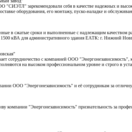
ьный завод"
ОО "СИЭТЛ" зарекомендовали себя в качестве надежных и высо
оставке оборудования, его монтажу, пуско-наладке и обслужива
ые в сжатые сроки и выполненные с надлежащим качеством раб
1500 кВА для административного здания ЕАТК: г. Нижний Новго
овская"
ет сотрудничество с компанией ООО "Энергонезависимость", к
олняются на высоком профессиональном уровне и строго в уст
ании ООО "Энергонезависимость" и её сотрудникам за отличну
ву компании "Энергонезависимость" признательность за профес