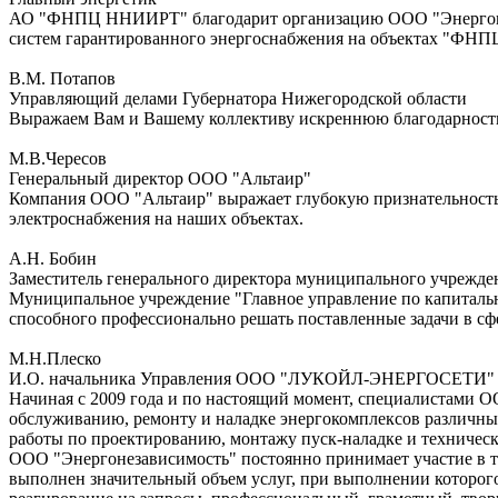
АО "ФНПЦ ННИИРТ" благодарит организацию ООО "Энергонезав
систем гарантированного энергоснабжения на объектах "Ф
В.М. Потапов
Управляющий делами Губернатора Нижегородской области
Выражаем Вам и Вашему коллективу искреннюю благодарность 
М.В.Чересов
Генеральный директор ООО "Альтаир"
Компания ООО "Альтаир" выражает глубокую признательность
электроснабжения на наших объектах.
А.Н. Бобин
Заместитель генерального директора муниципального учрежде
Муниципальное учреждение "Главное управление по капитальн
способного профессионально решать поставленные задачи в сф
М.Н.Плеско
И.О. начальника Управления ООО "ЛУКОЙЛ-ЭНЕРГОСЕТИ"
Начиная с 2009 года и по настоящий момент, специалистами 
обслуживанию, ремонту и наладке энергокомплексов различ
работы по проектированию, монтажу пуск-наладке и техническ
ООО "Энергонезависимость" постоянно принимает участие в те
выполнен значительный объем услуг, при выполнении которог