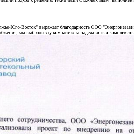
ческий подход к решению технически сложных задач, выполнение
е-Юго-Восток" выражает благодарность ООО "Энергонезависим
бжения, мы выбрали эту компанию за надежность и комплексны