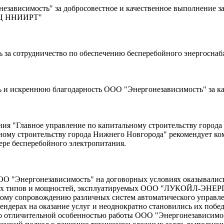
исимость" за добросовестное и качественное выполнение зада
НПЦ ННИИРТ"
за сотрудничество по обеспечению бесперебойного энергоснаб
 и искреннюю благодарность ООО "Энергонезависимость" за ка
ния "Главное управление по капитальному строительству город
ому строительству города Нижнего Новгорода" рекомендует ко
ере бесперебойного электропитания.
ООО "Энергонезависимость" на договорных условиях оказывалис
ных типов и мощностей, эксплуатируемых ООО "ЛУКОЙЛ-ЭНЕРГО
ому сопровождению различных систем автоматического управлен
ндерах на оказание услуг и неоднократно становились их побед
о отличительной особенностью работы ООО "Энергонезависимос